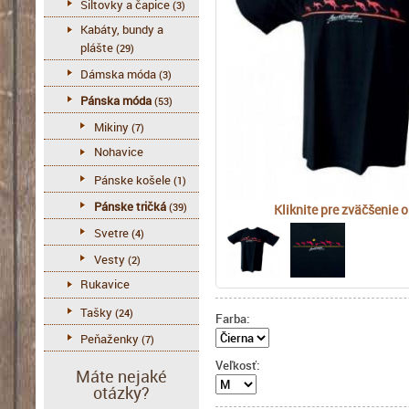
Šiltovky a čapice
(3)
Kabáty, bundy a
plášte
(29)
Dámska móda
(3)
Pánska móda
(53)
Mikiny
(7)
Nohavice
Pánske košele
(1)
Pánske tričká
(39)
Kliknite pre zväčšenie 
Svetre
(4)
Vesty
(2)
Rukavice
Tašky
(24)
Farba:
Peňaženky
(7)
Veľkosť:
Máte nejaké
otázky?