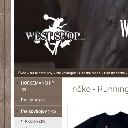
W
Úvod
»
Naše produkty
»
Pre kovbojov
»
Pánska móda
»
Pánske tričká
HORSEMANSHIP
Tričko - Runnin
(8)
Pre kone
(31)
Pre kovbojov
(142)
Klobúky
(23)