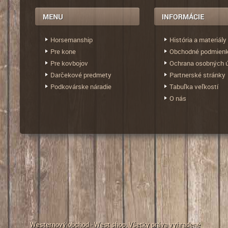
Horsemanship
História a materiály
Pre kone
Obchodné podmien
Pre kovbojov
Ochrana osobných 
Darčekové predmety
Partnerské stránky
Podkovárske náradie
Tabuľka veľkostí
O nás
Westernový obchod - West shop
, Všetky práva vyhradené