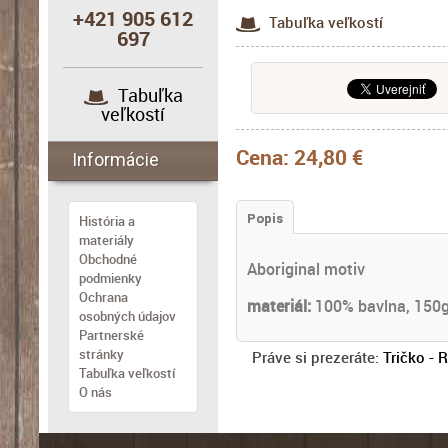
+421 905 612
Tabuľka veľkostí
697
Tabuľka
veľkostí
Cena:
24,80 €
Informácie
Popis
História a
materiály
Obchodné
Aboriginal motiv
podmienky
Ochrana
materiál:
100% bavlna, 150
osobných údajov
Partnerské
stránky
Práve si prezeráte:
Tričko -
Tabuľka veľkostí
O nás