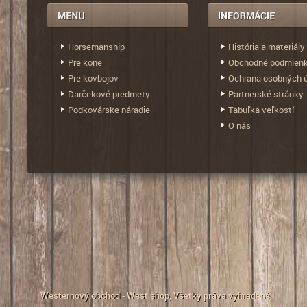
Horsemanship
História a materiály
Pre kone
Obchodné podmien
Pre kovbojov
Ochrana osobných 
Darčekové predmety
Partnerské stránky
Podkovárske náradie
Tabuľka veľkostí
O nás
Westernový obchod - West shop
, Všetky práva vyhradené