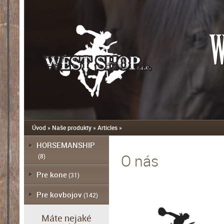
W
Úvod
»
Naše produkty
»
Articles
»
HORSEMANSHIP
O nás
(8)
Pre kone
(31)
Pre kovbojov
(142)
Máte nejaké