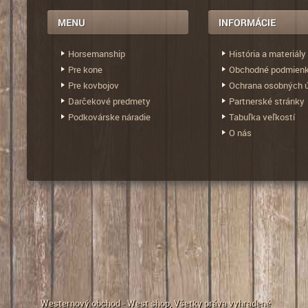
Horsemanship
História a materiály
Pre kone
Obchodné podmien
Pre kovbojov
Ochrana osobných 
Darčekové predmety
Partnerské stránky
Podkovárske náradie
Tabuľka veľkostí
O nás
Westernový obchod - West shop
, Všetky práva vyhradené