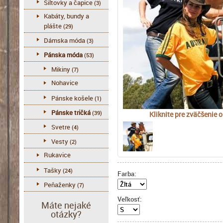
Šiltovky a čapice
(3)
Kabáty, bundy a
plášte
(29)
Dámska móda
(3)
Pánska móda
(53)
Mikiny
(7)
Nohavice
Pánske košele
(1)
Pánske tričká
(39)
Kliknite pre zväčšenie 
Svetre
(4)
Vesty
(2)
Rukavice
Tašky
(24)
Farba:
Peňaženky
(7)
Veľkosť:
Máte nejaké
otázky?