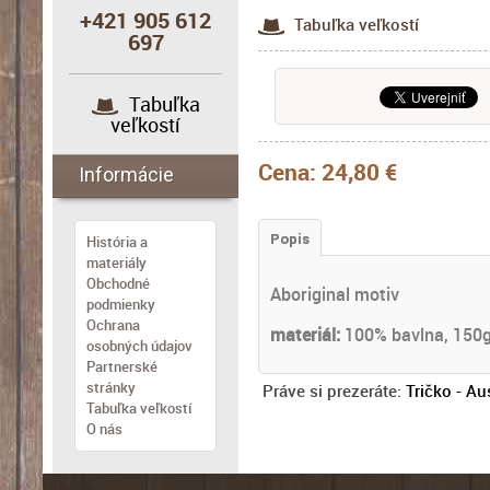
+421 905 612
Tabuľka veľkostí
697
Tabuľka
veľkostí
Cena:
24,80 €
Informácie
Popis
História a
materiály
Obchodné
Aboriginal motiv
podmienky
Ochrana
materiál:
100% bavlna, 150
osobných údajov
Partnerské
stránky
Práve si prezeráte:
Tričko - Au
Tabuľka veľkostí
O nás