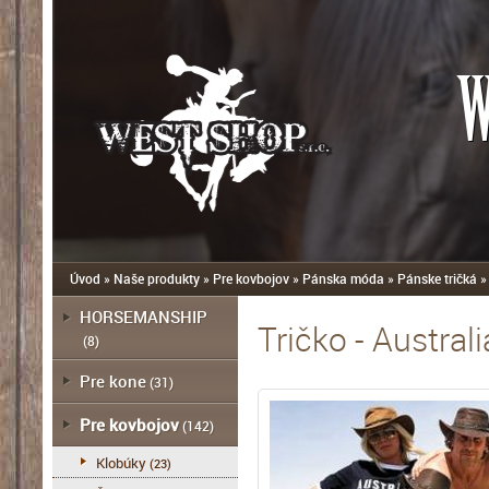
W
Úvod
»
Naše produkty
»
Pre kovbojov
»
Pánska móda
»
Pánske tričká
HORSEMANSHIP
Tričko - Australi
(8)
Pre kone
(31)
Pre kovbojov
(142)
Klobúky
(23)