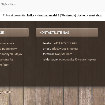
x 34,5 x 9 cm
Práve si prezeráte:
Taška - Handbag model 3 | Westernový obchod - West shop
a materiály
telefón:
+421 905 612 697
é podmienky
email:
info@west-shop.eu
osobných údajov
formulár:
Napíšte nám
ké stránky
reklamácie:
objednavky@west-shop.eu
veľkostí
vyhradené