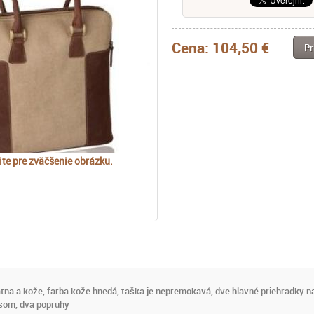
Cena:
104,50 €
Pr
ite pre zväčšenie obrázku.
tna a kože, farba kože hnedá, taška je nepremokavá, dve hlavné priehradky na 
som, dva popruhy