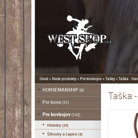
Úvod
»
Naše produkty
»
Pre kovbojov
»
Tašky
»
Taška - Ha
HORSEMANSHIP
(8)
Taška 
Pre kone
(31)
Pre kovbojov
(142)
Klobúky
(23)
Šiltovky a čapice
(3)