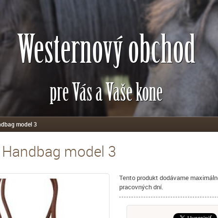
Westernový obchod
pre Vás a Vaše kone
ndbag model 3
- Handbag model 3
Tento produkt dodávame maximáln
pracovných dní.