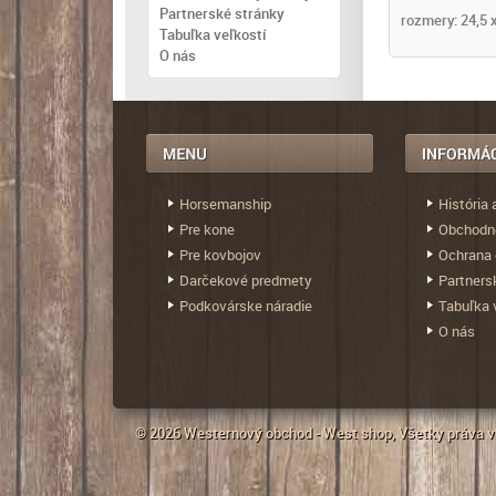
Partnerské stránky
rozmery: 24,5 
Tabuľka veľkostí
O nás
Horsemanship
História 
Pre kone
Obchodn
Pre kovbojov
Ochrana 
Darčekové predmety
Partners
Podkovárske náradie
Tabuľka 
O nás
© 2026
Westernový obchod - West shop
, Všetky práva 