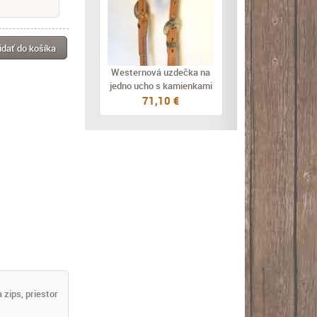
idať do košíka
Westernová uzdečka na
jedno ucho s kamienkami
71,10 €
zips, priestor