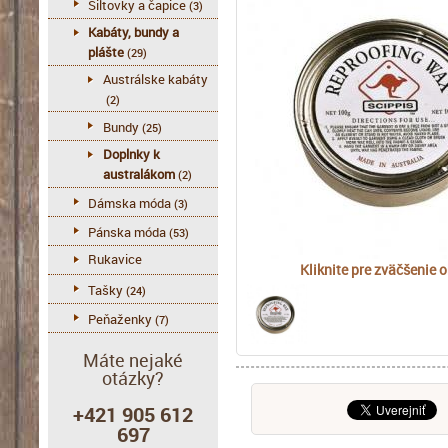
Šiltovky a čapice
(3)
Kabáty, bundy a
plášte
(29)
Austrálske kabáty
(2)
Bundy
(25)
Doplnky k
australákom
(2)
Dámska móda
(3)
Pánska móda
(53)
Rukavice
Kliknite pre zväčšenie 
Tašky
(24)
Peňaženky
(7)
Máte nejaké
otázky?
+421 905 612
697