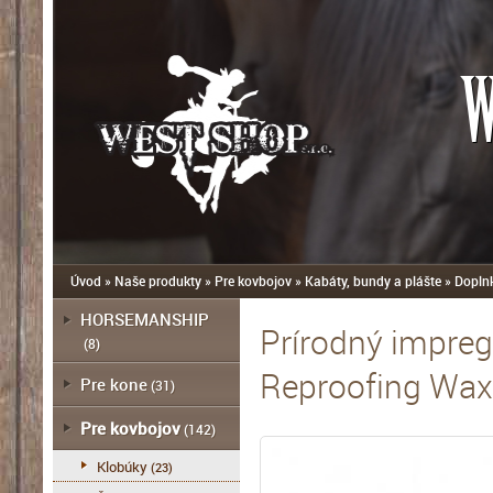
W
Úvod
»
Naše produkty
»
Pre kovbojov
»
Kabáty, bundy a plášte
»
Dopln
HORSEMANSHIP
Prírodný impreg
(8)
Reproofing Wax
Pre kone
(31)
Pre kovbojov
(142)
Klobúky
(23)