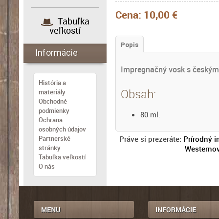
Cena:
10,00 €
Tabuľka
veľkostí
Popis
Informácie
Impregnačný vosk s český
História a
Obsah:
materiály
Obchodné
podmienky
80 ml.
Ochrana
osobných údajov
Partnerské
Práve si prezeráte:
Prírodný 
stránky
Westernov
Tabuľka veľkostí
O nás