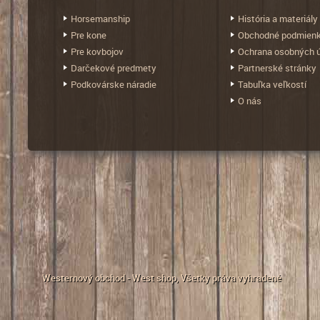
Horsemanship
História a materiály
Pre kone
Obchodné podmien
Pre kovbojov
Ochrana osobných 
Darčekové predmety
Partnerské stránky
Podkovárske náradie
Tabuľka veľkostí
O nás
Westernový obchod - West shop
, Všetky práva vyhradené