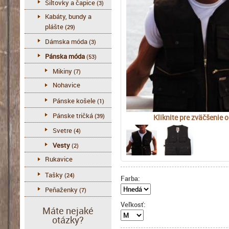
Šiltovky a čapice
(3)
Kabáty, bundy a
plášte
(29)
Dámska móda
(3)
Pánska móda
(53)
Mikiny
(7)
Nohavice
Pánske košele
(1)
Pánske tričká
(39)
Kliknite pre zväčšenie 
Svetre
(4)
Vesty
(2)
Rukavice
Tašky
(24)
Farba:
Peňaženky
(7)
Veľkosť:
Máte nejaké
otázky?