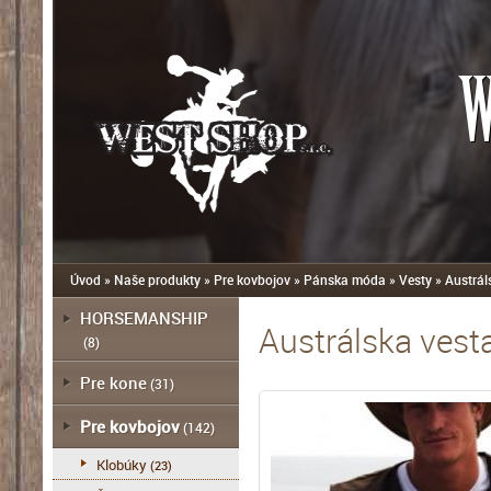
W
Úvod
»
Naše produkty
»
Pre kovbojov
»
Pánska móda
»
Vesty
»
Austrál
HORSEMANSHIP
Austrálska vesta
(8)
Pre kone
(31)
Pre kovbojov
(142)
Klobúky
(23)