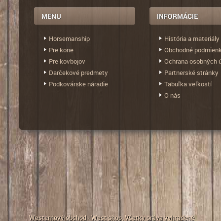
Horsemanship
História a materiály
Pre kone
Obchodné podmien
Pre kovbojov
Ochrana osobných 
Darčekové predmety
Partnerské stránky
Podkovárske náradie
Tabuľka veľkostí
O nás
Westernový obchod - West shop
, Všetky práva vyhradené