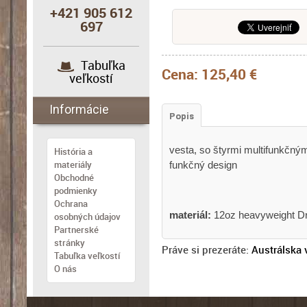
+421 905 612
697
Tabuľka
Cena:
125,40 €
veľkostí
Informácie
Popis
vesta, so štyrmi multifunkčný
História a
materiály
funkčný design
Obchodné
podmienky
Ochrana
materiál:
12oz heavyweight Dr
osobných údajov
Partnerské
stránky
Práve si prezeráte:
Austrálska 
Tabuľka veľkostí
O nás