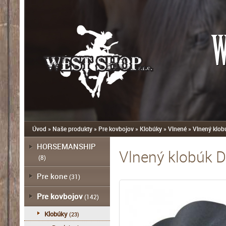
W
Úvod
»
Naše produkty
»
Pre kovbojov
»
Klobúky
»
Vlnené
»
Vlnený klo
HORSEMANSHIP
Vlnený klobúk 
(8)
Pre kone
(31)
Pre kovbojov
(142)
Klobúky
(23)