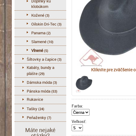
Doplnky ku
klobúkom
Kožené
(3)
Oilskin Dri-Tec
(3)
Panama
(2)
Slamené
(10)
Vlnené
(5)
Šiltovky a čapice
(3)
Kabáty, bundy a
Kliknite pre zväčšenie 
plášte
(29)
Dámska móda
(3)
Pánska móda
(53)
Rukavice
Farba:
Tašky
(24)
Peňaženky
(7)
Veľkosť:
Máte nejaké
otázky?