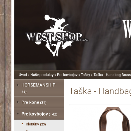
W
Úvod
»
Naše produkty
»
Pre kovbojov
»
Tašky
»
Taška - Handbag Bruss
HORSEMANSHIP
Taška - Handba
(8)
Pre kone
(31)
Pre kovbojov
(142)
Klobúky
(23)