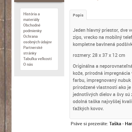
História a
Popis
materiály
Obchodné
Jeden hlavný priestor, dve 
podmienky
Ochrana
zips, vrecko na mobilný tel
osobných údajov
kompletne bavlnená podšívk
Partnerské
stránky
rozmery: 28 x 37 x 12 cm
Tabuľka veľkostí
O nás
Originálna a neporovnateľn
kože, prírodná impregnácia 
farbu, impregnovaný nubuk 
prirodzené vlastnosti ako je
jednotlivých dielov a švy s
odolná taška najvyššej kval
ťažkých kovov.
Práve si prezeráte:
Taška - Ha