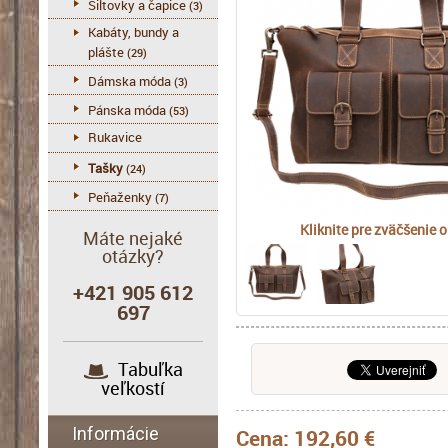
Šiltovky a čapice
(3)
Kabáty, bundy a
plášte
(29)
Dámska móda
(3)
Pánska móda
(53)
Rukavice
Tašky
(24)
Peňaženky
(7)
Kliknite pre zväčšenie 
Máte nejaké
otázky?
+421 905 612
697
Tabuľka
veľkostí
Informácie
Cena:
192,60 €