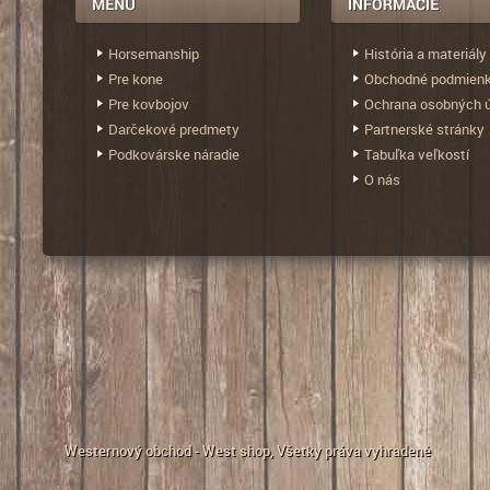
Horsemanship
História a materiály
Pre kone
Obchodné podmien
Pre kovbojov
Ochrana osobných 
Darčekové predmety
Partnerské stránky
Podkovárske náradie
Tabuľka veľkostí
O nás
Westernový obchod - West shop
, Všetky práva vyhradené