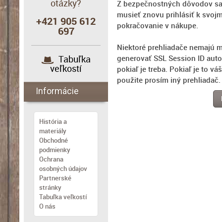
otázky?
Z bezpečnostných dôvodov sa
musieť znovu prihlásiť k svoj
+421 905 612
pokračovanie v nákupe.
697
Niektoré prehliadače nemajú 
Tabuľka
generovať SSL Session ID aut
veľkostí
pokiaľ je treba. Pokiaľ je to váš
použite prosím iný prehliadač.
Informácie
História a
materiály
Obchodné
podmienky
Ochrana
osobných údajov
Partnerské
stránky
Tabuľka veľkostí
O nás