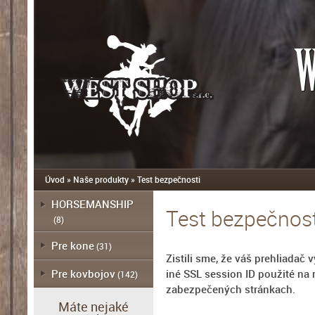
W
Úvod
»
Naše produkty
»
Test bezpečnosti
HORSEMANSHIP
Test bezpečnost
(8)
Pre kone
(31)
Zistili sme, že váš prehliadač 
Pre kovbojov
iné SSL session ID použité na 
(142)
zabezpečených stránkach.
Máte nejaké