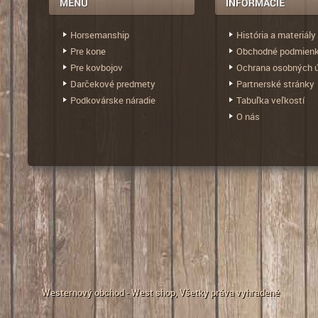
Horsemanship
História a materiály
Pre kone
Obchodné podmien
Pre kovbojov
Ochrana osobných 
Darčekové predmety
Partnerské stránky
Podkovárske náradie
Tabuľka veľkostí
O nás
Westernový obchod - West shop
, Všetky práva vyhradené