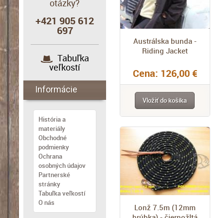
otázky?
+421 905 612
697
Austrálska bunda -
Riding Jacket
Tabuľka
veľkostí
Cena: 126,00 €
Informácie
Vložiť do košíka
História a
materiály
Obchodné
podmienky
Ochrana
osobných údajov
Partnerské
stránky
Tabuľka veľkostí
O nás
Lonž 7.5m (12mm
hrúbka) - čiernožltá