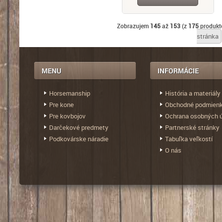
Zobrazujem
145
až
153
(z
175
produkt
stránka
Horsemanship
História a materiály
Pre kone
Obchodné podmien
Pre kovbojov
Ochrana osobných 
Darčekové predmety
Partnerské stránky
Podkovárske náradie
Tabuľka veľkostí
O nás