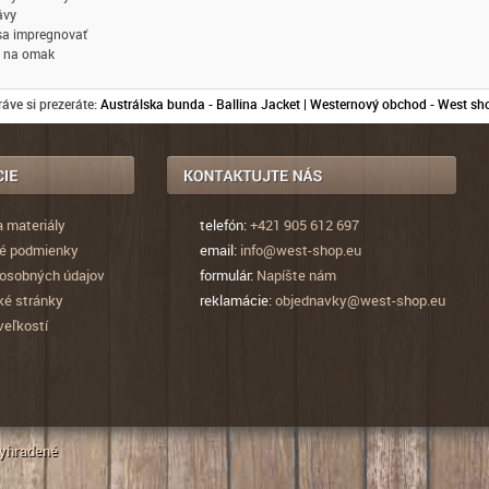
ávy
sa impregnovať
ý na omak
ráve si prezeráte:
Austrálska bunda - Ballina Jacket | Westernový obchod - West sh
a materiály
telefón:
+421 905 612 697
é podmienky
email:
info@west-shop.eu
osobných údajov
formulár:
Napíšte nám
ké stránky
reklamácie:
objednavky@west-shop.eu
veľkostí
vyhradené