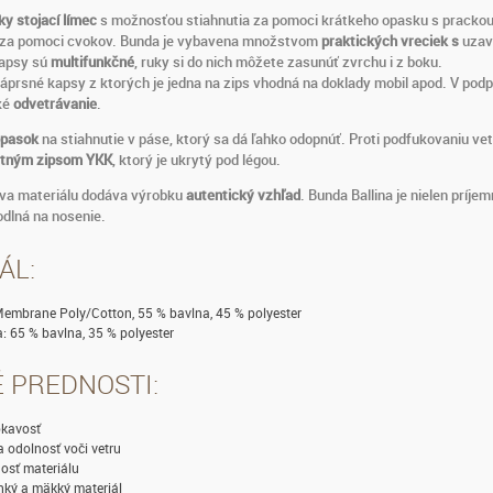
ky stojací límec
s možnosťou stiahnutia za pomoci krátkeho opasku s prackou
za pomoci cvokov. Bunda je vybavena množstvom
praktických vreciek s
uzav
kapsy sú
multifunkčné
, ruky si do nich môžete zasunúť zvrchu i z boku.
náprsné kapsy z ktorých je jedna na zips vhodná na doklady mobil apod. V pod
ké
odvetrávanie
.
opasok
na stiahnutie v páse, ktorý sa dá ľahko odopnúť. Proti podfukovaniu ve
itným zipsom YKK
, ktorý je ukrytý pod légou.
ava materiálu dodáva výrobku
autentický vzhľad
. Bunda Ballina je nielen príje
odlná na nosenie.
ÁL:
Membrane Poly/Cotton, 55 % bavlna, 45 % polyester
: 65 % bavlna, 35 % polyester
 PREDNOSTI:
kavosť
 odolnosť voči vetru
osť materiálu
hký a mäkký materiál