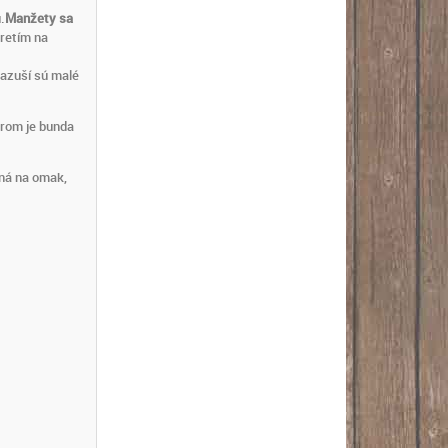
.
Manžety sa
retím na
pazuší sú malé
trom je bunda
mná na omak,