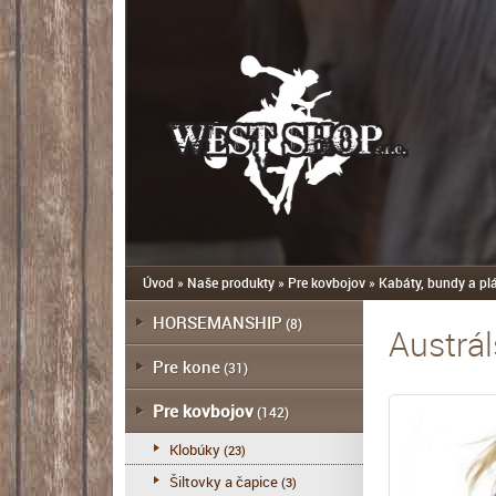
Úvod
»
Naše produkty
»
Pre kovbojov
»
Kabáty, bundy a pl
HORSEMANSHIP
(8)
Austrál
Pre kone
(31)
Pre kovbojov
(142)
Klobúky
(23)
Šiltovky a čapice
(3)