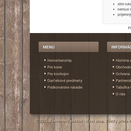
slim ruk
nemusí 
príjemn
P
Horsemanship
História 
Pre kone
Obchodn
Pre kovbojov
Ochrana 
Darčekové predmety
Partners
Podkovárske náradie
Tabuľka 
O nás
© 2026
Westernový obchod - West shop
, Všetky práva 