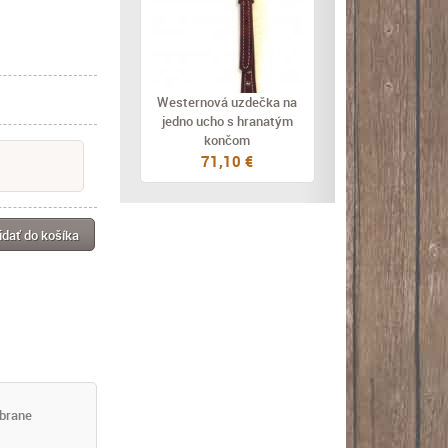
Westernová uzdečka na
jedno ucho s hranatým
končom
71,10 €
idať do košíka
mbrane