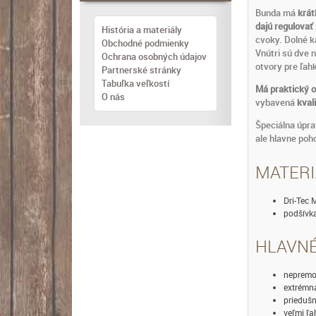
Bunda má
krát
dajú regulovať
História a materiály
cvoky. Dolné 
Obchodné podmienky
Vnútri sú dve 
Ochrana osobných údajov
otvory pre ľah
Partnerské stránky
Tabuľka veľkostí
Má praktický 
O nás
vybavená
kval
Špeciálna úpr
ale hlavne poh
MATERI
Dri-Tec 
podšívka
HLAVNÉ
nepremo
extrémna
priedušn
veľmi ľa