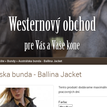
Westernový obchod
pre Vás a Vaše kone
ášte
»
Bundy
»
Austrálska bunda - Ballina Jacket
ska bunda - Ballina Jacket
Tento produkt dodávame maximáln
pracovných dní.
Farba: