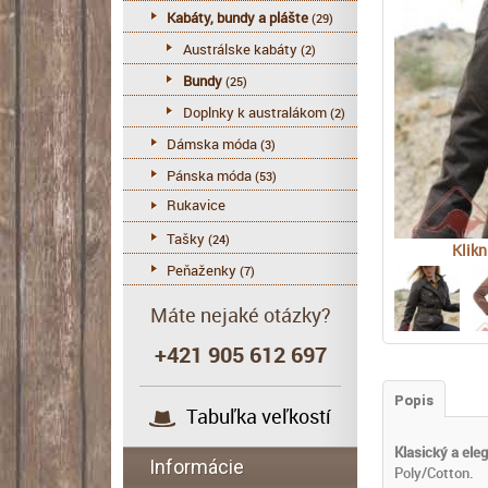
Kabáty, bundy a plášte
(29)
Austrálske kabáty
(2)
Bundy
(25)
Doplnky k australákom
(2)
Dámska móda
(3)
Pánska móda
(53)
Rukavice
Tašky
(24)
Klikn
Peňaženky
(7)
Máte nejaké otázky?
+421 905 612 697
Popis
Tabuľka veľkostí
Klasický a ele
Informácie
Poly/Cotton.