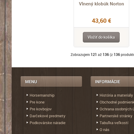
Vlnený klobúk Norton
43,60 €
Vložiť do košíka
Zobrazujem
121
až
136
(z
136
produkt
Horsemanship
História a materiály
Pre kone
Obchodné podmien
Pre kovbojov
Ochrana osobných 
Darčekové predmety
Partnerské stránky
Podkovárske náradie
Tabuľka veľkostí
O nás