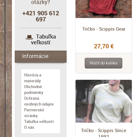
otázky?
+421 905 612
697
Tričko - Scippis Gear
Tabuľka
veľkostí
27,70 €
Informácie
Vložiť do košíka
História a
materiály
Obchodné
podmienky
Ochrana
osobných údajov
Partnerské
stránky
Tabuľka veľkostí
O nás
Tričko - Scippis Since
1992