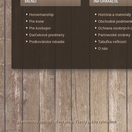
Horsemanship
História a materiály
Pre kone
Obchodné podmien
Pre kovbojov
Ochrana osobných 
Darčekové predmety
Partnerské stránky
Podkovárske náradie
Tabuľka veľkostí
O nás
Westernový obchod - West shop
, Všetky práva vyhradené