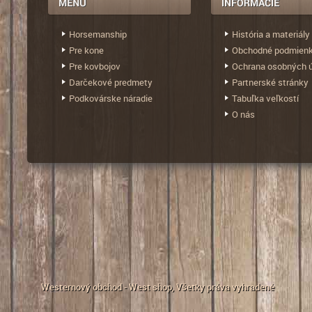
Horsemanship
História a materiály
Pre kone
Obchodné podmien
Pre kovbojov
Ochrana osobných 
Darčekové predmety
Partnerské stránky
Podkovárske náradie
Tabuľka veľkostí
O nás
Westernový obchod - West shop
, Všetky práva vyhradené