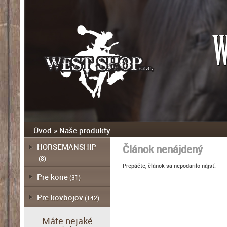
W
Úvod
»
Naše produkty
HORSEMANSHIP
Článok nenájdený
(8)
Prepáčte, článok sa nepodarilo nájsť.
Pre kone
(31)
Pre kovbojov
(142)
Máte nejaké